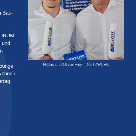
n Bau-
 FORUM
r und
im
Niklas und Oliver Frey – NETZWERK
Lounge
 können
ertag