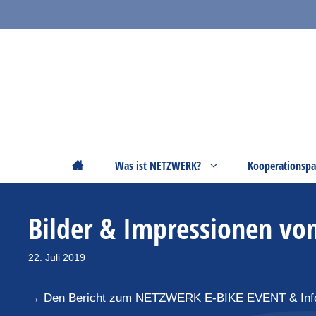
Zum
Inhalt
springen
Startseite
Was ist NETZWERK?
Kooperationspa
Bilder & Impressionen v
22. Juli 2019
→ Den Bericht zum NETZWERK E-BIKE EVENT & Inform