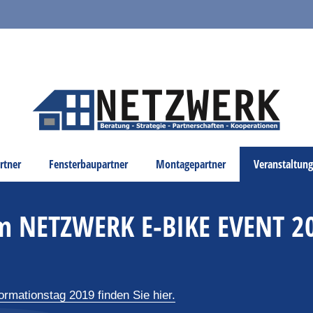
rtner
Fensterbaupartner
Montagepartner
Veranstaltun
om NETZWERK E-BIKE EVENT 2
ationstag 2019 finden Sie hier.