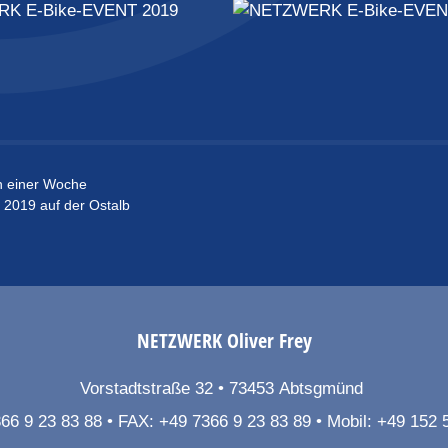
n einer Woche
2019 auf der Ostalb
NETZWERK
Oliver Frey
Vorstadtstraße 32
73453
Abtsgmünd
66 9 23 83 88
FAX:
+49 7366 9 23 83 89
Mobil:
+49 152 