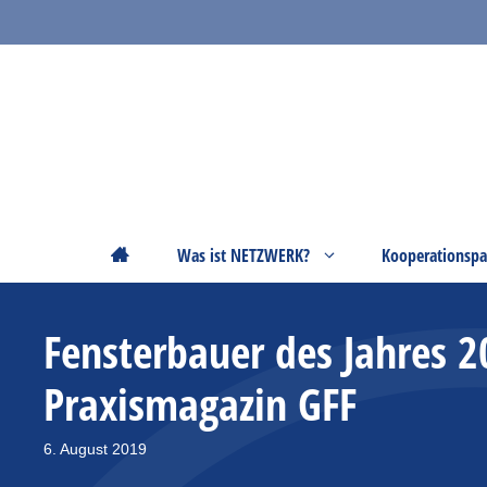
Zum
Inhalt
springen
Startseite
Was ist NETZWERK?
Kooperationspa
Fensterbauer des Jahres 
Praxismagazin GFF
6. August 2019