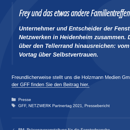
Frey und das etwas andere Familientreffen
Unternehmer und Entscheider der Fens
Netzwerken in Heidenheim zusammen. Dr
über den Tellerrand hinausreichen: vom
Vortag über Selbstvertrauen.
Freundlicherweise stellt uns die Holzmann Medien 
der GFF finden Sie den Beitrag hier.
Kategorien
Presse
Schlagwörter
GFF
,
NETZWERK Partnertag 2021
,
Pressebericht
BM: Präsenzveranstaltung für die Fensterbranche