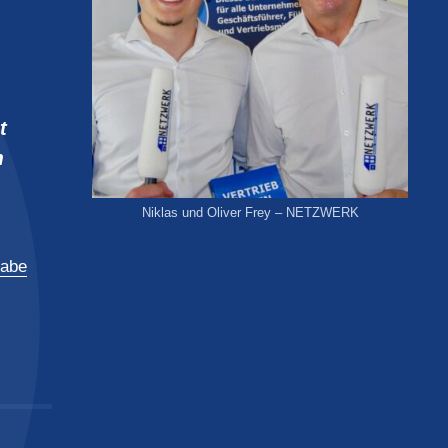
t
m
Niklas und Oliver Frey – NETZWERK
gabe