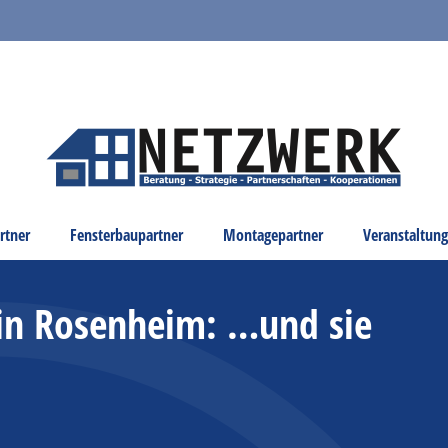
rtner
Fensterbaupartner
Montagepartner
Veranstaltun
in Rosenheim: …und sie