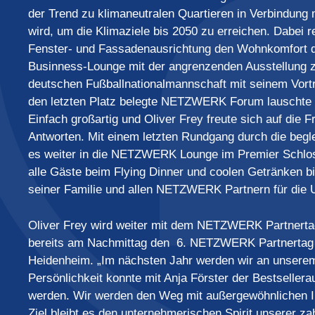
der Trend zu klimaneutralen Quartieren in Verbindung
wird, um die Klimaziele bis 2050 zu erreichen. Dabei r
Fenster- und Fassadenausrichtung den Wohnkomfort 
Businness-Lounge mit der angrenzenden Ausstellung z
deutschen Fußballnationalmannschaft mit seinem Vortra
den letzten Platz belegte NETZWERK Forum lauscht
Einfach großartig und Oliver Frey freute sich auf die 
Antworten. Mit einem letzten Rundgang durch die beg
es weiter in die NETZWERK Lounge im Premier Schlos
alle Gäste beim Flying Dinner und coolen Getränken bi
seiner Familie und allen NETZWERK Partnern für die 
Oliver Frey wird weiter mit dem NETZWERK Partnertag 
bereits am Nachmittag den 6. NETZWERK Partnertag 
Heidenheim. „Im nächsten Jahr werden wir an unserem
Persönlichkeit konnte mit Anja Förster der Bestsellera
werden. Wir werden den Weg mit außergewöhnlichen I
Ziel bleibt es den unternehmerischen Spirit unserer za