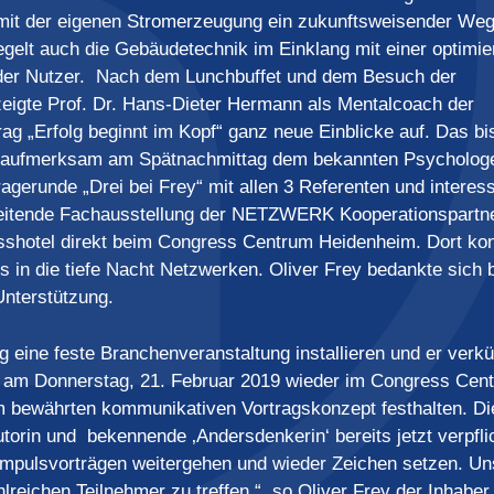
 mit der eigenen Stromerzeugung ein zukunftsweisender Weg
egelt auch die Gebäudetechnik im Einklang mit einer optimie
der Nutzer. Nach dem Lunchbuffet und dem Besuch der
eigte Prof. Dr. Hans-Dieter Hermann als Mentalcoach der
g „Erfolg beginnt im Kopf“ ganz neue Einblicke auf. Das bi
e aufmerksam am Spätnachmittag dem bekannten Psycholog
Fragerunde „Drei bei Frey“ mit allen 3 Referenten und interes
leitende Fachausstellung der NETZWERK Kooperationspartne
shotel direkt beim Congress Centrum Heidenheim. Dort ko
s in die tiefe Nacht Netzwerken. Oliver Frey bedankte sich 
Unterstützung.
eine feste Branchenveranstaltung installieren und er verk
am Donnerstag, 21. Februar 2019 wieder im Congress Cent
 bewährten kommunikativen Vortragskonzept festhalten. Di
utorin und bekennende ‚Andersdenkerin‘ bereits jetzt verpfli
mpulsvorträgen weitergehen und wieder Zeichen setzen. Un
hlreichen Teilnehmer zu treffen,“, so Oliver Frey der Inhaber