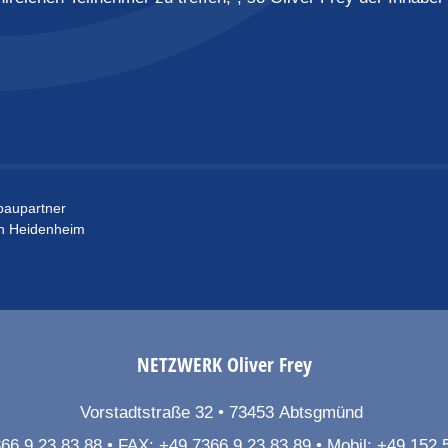
baupartner
in Heidenheim
NETZWERK
Oliver Frey
Vorstadtstraße 32
73453
Abtsgmünd
66 9 23 83 88
FAX:
+49 7366 9 23 83 89
Mobil:
+49 152 