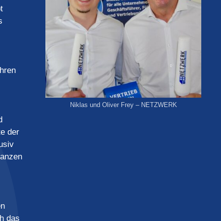
t
s
hren
Niklas und Oliver Frey – NETZWERK
d
te der
usiv
ganzen
en
ch das