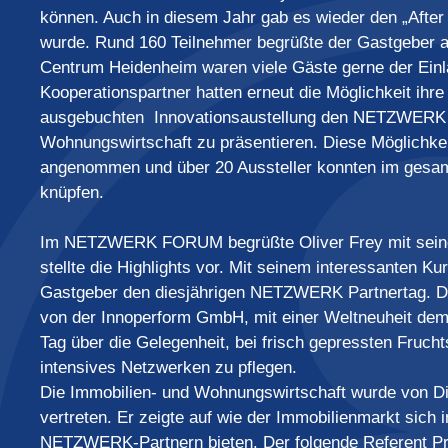
können. Auch in diesem Jahr gab es wieder den „After
wurde. Rund 160 Teilnehmer begrüßte der Gastgeber 
Centrum Heidenheim waren viele Gäste gerne der 
Kooperationspartner hatten erneut die Möglichkeit ihre
ausgebuchten Innovationsaustellung den NETZWERK F
Wohnungswirtschaft zu präsentieren. Diese Möglichke
angenommen und über 20 Aussteller konnten im gesamt
knüpfen.
Im NETZWERK FORUM begrüßte Oliver Frey mit seiner F
stellte die Highlights vor. Mit seinem interessanten K
Gastgeber den diesjährigen NETZWERK Partnertag. 
von der Innoperform GmbH, mit einer Weltneuheit dem 
Tag über die Gelegenheit, bei frisch gepressten Fruch
intensives Netzwerken zu pflegen.
Die Immobilien- und Wohnungswirtschaft wurde von 
vertreten. Er zeigte auf wie der Immobilienmarkt sich
NETZWERK-Partnern bieten. Der folgende Referent Pro