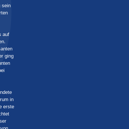
 sein
rten
s auf
en.
santen
r ging
nnten
bei
ündete
rum in
e erste
chtet
ser
 von