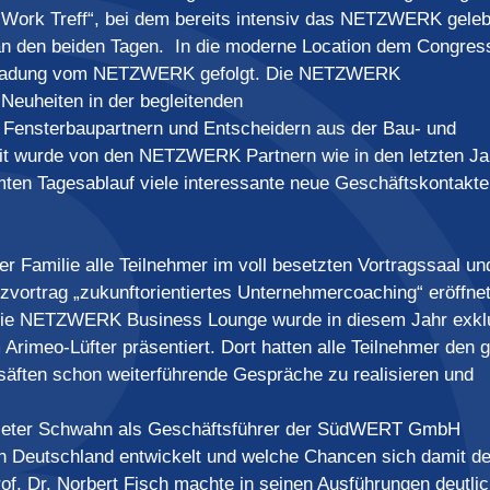
 Work Treff“, bei dem bereits intensiv das NETZWERK geleb
an den beiden Tagen. In die moderne Location dem Congres
Einladung vom NETZWERK gefolgt. Die NETZWERK
 Neuheiten in der begleitenden
ensterbaupartnern und Entscheidern aus der Bau- und
it wurde von den NETZWERK Partnern wie in den letzten Ja
en Tagesablauf viele interessante neue Geschäftskontakte
amilie alle Teilnehmer im voll besetzten Vortragssaal un
urzvortrag „zukunftorientiertes Unternehmercoaching“ eröffne
Die NETZWERK Business Lounge wurde in diesem Jahr exkl
Arimeo-Lüfter präsentiert. Dort hatten alle Teilnehmer den 
tsäften schon weiterführende Gespräche zu realisieren und
Dieter Schwahn als Geschäftsführer der SüdWERT GmbH
 in Deutschland entwickelt und welche Chancen sich damit d
f. Dr. Norbert Fisch machte in seinen Ausführungen deutli