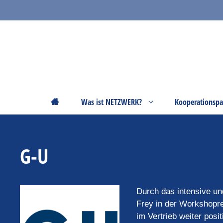
Zum
Inhalt
springen
Startseite
Was ist NETZWERK?
Kooperationspa
G-U
Durch das intensive 
Frey in der Workshopre
im Vertrieb weiter posit